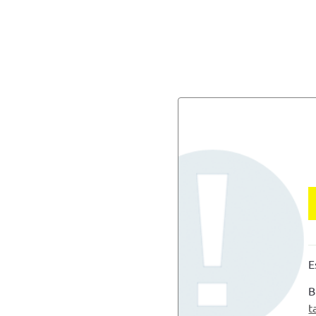
E
B
t